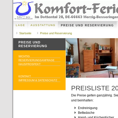
LAGE
AUSSTATTUNG
PREISE UND RESERVIERUNG
Startseite
Preise und Reservierung
PREISE UND
RESERVIERUNG
WICHTIG
RESERVIERUNGSANFRAGE
HAUSPROSPEKT
KONTAKT
IMPRESSUM & DATENSCHUTZ
PREISLISTE 2
Die Preise gelten ganzjährig. Si
und beinhalten:
Endreinigung
Bettwäsche
Hand- und Küchentücher